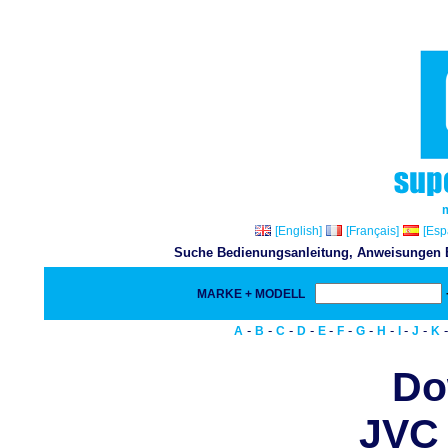
[English]
[Français]
[Esp
Suche Bedienungsanleitung, Anweisungen Bu
MARKE + MODELL
-
-
-
-
-
-
-
-
-
-
A
B
C
D
E
F
G
H
I
J
K
Do
JVC