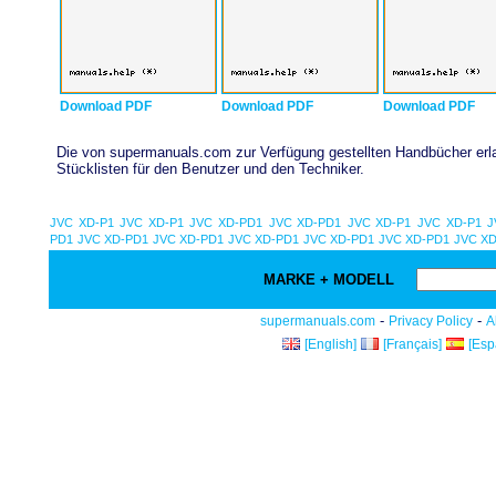
Download PDF
Download PDF
Download PDF
Die von supermanuals.com zur Verfügung gestellten Handbücher erlau
Stücklisten für den Benutzer und den Techniker.
JVC XD-P1
JVC XD-P1
JVC XD-PD1
JVC XD-PD1
JVC XD-P1
JVC XD-P1
J
PD1
JVC XD-PD1
JVC XD-PD1
JVC XD-PD1
JVC XD-PD1
JVC XD-PD1
JVC X
MARKE + MODELL
-
-
supermanuals.com
Privacy Policy
A
[English]
[Français]
[Esp