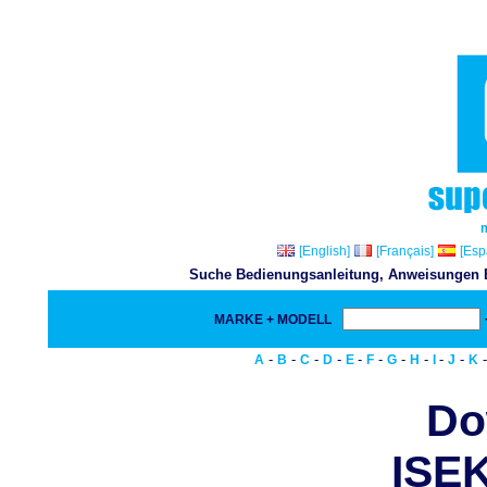
[English]
[Français]
[Esp
Suche Bedienungsanleitung, Anweisungen Bu
MARKE + MODELL
-
-
-
-
-
-
-
-
-
-
A
B
C
D
E
F
G
H
I
J
K
Do
ISEK