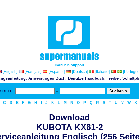
manuals.support
[English]
[Français]
[Español]
[Deutsch]
[Italiano]
[Portuguê
ngsanleitung, Anweisungen Buch, Benutzerhandbuch, Treiber, Schaltplän
+
MODELL
& D
-
-
-
-
-
-
-
-
-
-
-
-
-
-
-
-
-
-
-
-
-
-
C
D
E
F
G
H
I
J
K
L
M
N
O
P
Q
R
S
T
U
V
W
X
Download
KUBOTA KX61-2
rviceanleitung Englisch (256 Seit