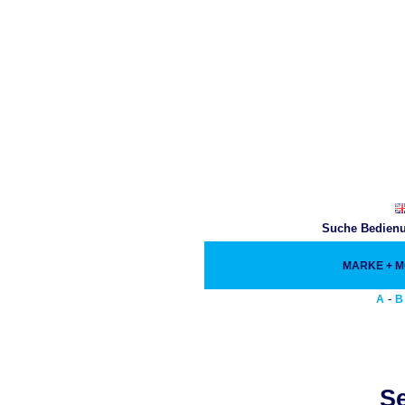
Suche Bedienu
MARKE + 
-
A
B
Se