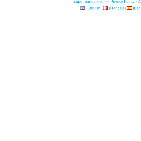
-
-
supermanuals.com
Privacy Policy
A
[English]
[Français]
[Esp