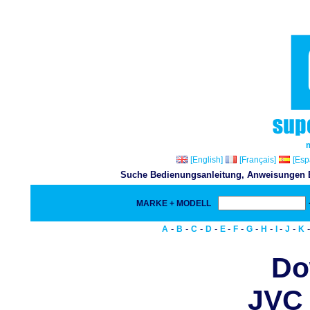
[English]
[Français]
[Esp
Suche Bedienungsanleitung, Anweisungen Bu
MARKE + MODELL
-
-
-
-
-
-
-
-
-
-
A
B
C
D
E
F
G
H
I
J
K
Do
JVC