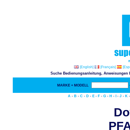
[English]
[Français]
[Esp
Suche Bedienungsanleitung, Anweisungen Bu
MARKE + MODELL
-
-
-
-
-
-
-
-
-
-
A
B
C
D
E
F
G
H
I
J
K
Do
PFA