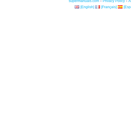
-
-
supermanuals.com
Privacy Policy
A
[English]
[Français]
[Esp