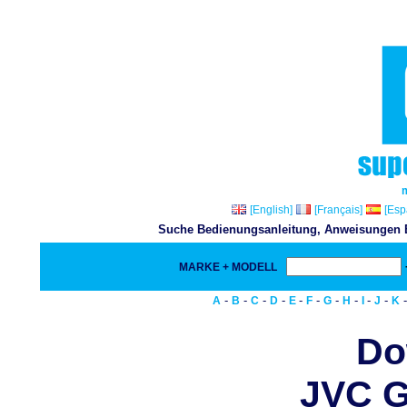
[English]
[Français]
[Esp
Suche Bedienungsanleitung, Anweisungen Bu
MARKE + MODELL
-
-
-
-
-
-
-
-
-
-
A
B
C
D
E
F
G
H
I
J
K
Do
JVC 