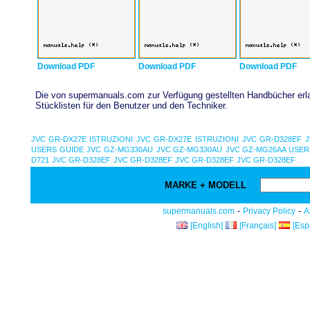
Download PDF
Download PDF
Download PDF
Die von supermanuals.com zur Verfügung gestellten Handbücher erlau
Stücklisten für den Benutzer und den Techniker.
JVC GR-DX27E ISTRUZIONI
JVC GR-DX27E ISTRUZIONI
JVC GR-D328EF
J
USERS GUIDE
JVC GZ-MG330AU
JVC GZ-MG330AU
JVC GZ-MG26AA USER
D721
JVC GR-D328EF
JVC GR-D328EF
JVC GR-D328EF
JVC GR-D328EF
MARKE + MODELL
-
-
supermanuals.com
Privacy Policy
A
[English]
[Français]
[Esp