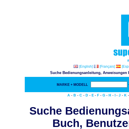
[English]
[Français]
[Esp
Suche Bedienungsanleitung, Anweisungen Bu
MARKE + MODELL
-
-
-
-
-
-
-
-
-
-
A
B
C
D
E
F
G
H
I
J
K
Suche Bedienungs
Buch, Benutze