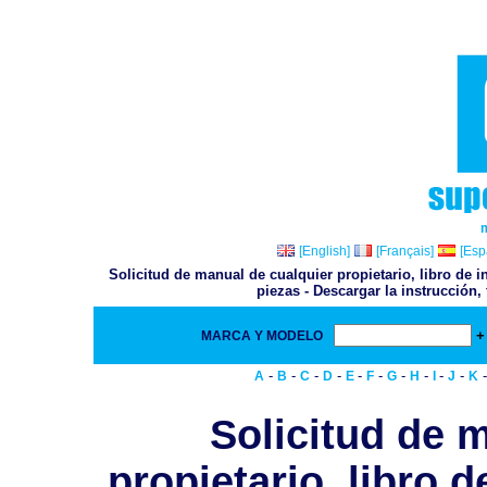
[English]
[Français]
[Esp
Solicitud de manual de cualquier propietario, libro de i
piezas - Descargar la instrucción,
+
MARCA Y MODELO
-
-
-
-
-
-
-
-
-
-
A
B
C
D
E
F
G
H
I
J
K
Solicitud de 
propietario, libro d