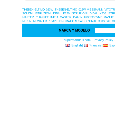
THEBEN-ELTIMO 023W
THEBEN-ELTIMO 023W
VIESSMANN VITOTR
SCHEMI ISTRUZIONI
DIBAL K230 ISTRUZIONI
DIBAL K230 ISTR
MASTER
CHAPPEE INITIA MASTER
DAIKIN FVXS35BVMB MANUEL
M
PENTAX WATER PUMP HIDROMATIC M
SAF OPTIMAG 300S
SAF O
MARCA Y MODELO
-
supermanuals.com
Privacy Policy
[English]
[Français]
[Esp