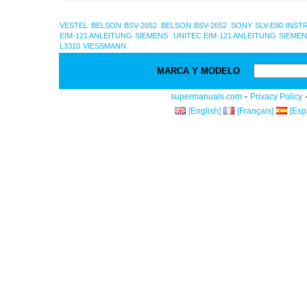
VESTEL
BELSON BSV-2652
BELSON BSV-2652
SONY SLV-E80 INS
EIM-121 ANLEITUNG
SIEMENS
UNITEC EIM-121 ANLEITUNG
SIEME
L3310
VIESSMANN
MARCA Y MODELO
-
supermanuals.com
Privacy Policy
[English]
[Français]
[Esp