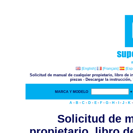
[English]
[Français]
[Esp
Solicitud de manual de cualquier propietario, libro de i
piezas - Descargar la instrucción,
+
MARCA Y MODELO
-
-
-
-
-
-
-
-
-
-
A
B
C
D
E
F
G
H
I
J
K
Solicitud de 
propietario, libro d