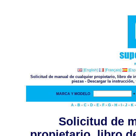
[English]
[Français]
[Esp
Solicitud de manual de cualquier propietario, libro de i
piezas - Descargar la instrucción,
+
MARCA Y MODELO
-
-
-
-
-
-
-
-
-
-
A
B
C
D
E
F
G
H
I
J
K
Solicitud de 
propietario, libro d