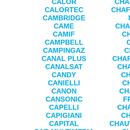
CALOR
CHA
CALORTEC
CHAF
CAMBRIDGE
CAME
CHA
CAMIF
C
CAMPBELL
CAMPINGAZ
C
CANAL PLUS
CHA
CANALSAT
CH
CANDY
C
CANIELLI
C
CANON
CH
CANSONIC
F
CAPELLI
CH
CAPIGIANI
C
CAPITAL
CHAU