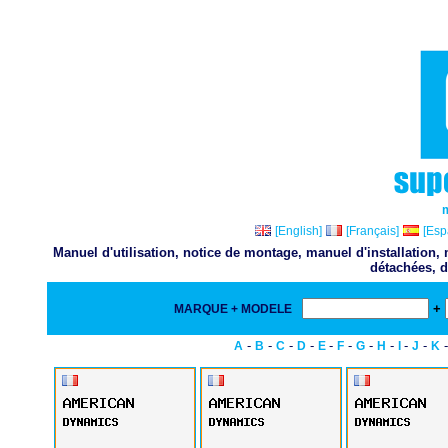
[English]
[Français]
[Esp
Manuel d'utilisation, notice de montage, manuel d'installation
détachées, d
+
MARQUE + MODELE
-
-
-
-
-
-
-
-
-
-
A
B
C
D
E
F
G
H
I
J
K