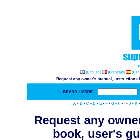
[English]
[Français]
[Esp
Request any owner's manual, instructions b
BRAND + MODEL
-
-
-
-
-
-
-
-
-
-
A
B
C
D
E
F
G
H
I
J
K
Request any owner
book, user's gu